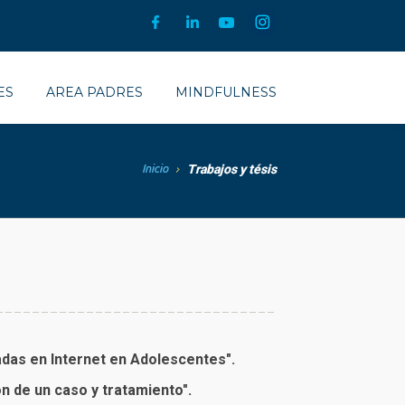
ES
AREA PADRES
MINDFULNESS
Inicio
Trabajos y tésis
Descargar trabajo final integrador "La utilización de terapias basadas en Internet en Adolescentes"‏.
n de un caso y tratamiento".