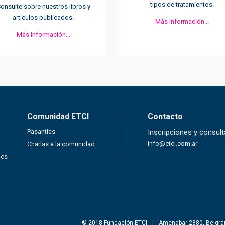
tipos de tratamientos.
onsulte sobre nuestros libros y
artículos publicados.
Más Información...
Más Información...
Comunidad ETCI
Contacto
Pasantías
Inscripciones y consul
info@etci.com.ar
Charlas a la comunidad
nes
© 2018 Fundación ETCI
|
Amenabar 2880, Belgran