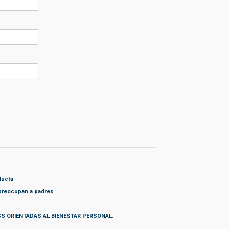
ducta
 preocupan a padres
S ORIENTADAS AL BIENESTAR PERSONAL.