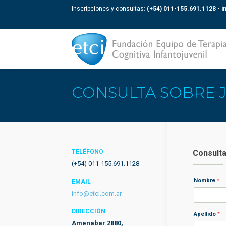
Inscripciones y consultas:
(+54) 011-155.691.1128 -
i
CONSULTA SOBRE 
TELÉFONO
Consult
(+54) 011-155.691.1128
Nombre
*
EMAIL
info@etci.com.ar
DIRECCIÓN
Apellido
*
Amenabar 2880,