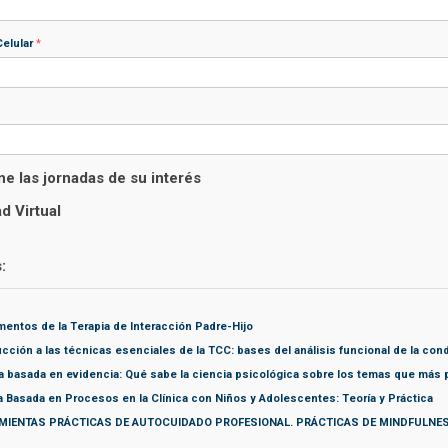
Celular
*
e las jornadas de su interés
d Virtual
:
entos de la Terapia de Interacción Padre-Hijo
ucción a las técnicas esenciales de la TCC: bases del análisis funcional de la con
a basada en evidencia: Qué sabe la ciencia psicológica sobre los temas que más
a Basada en Procesos en la Clínica con Niños y Adolescentes: Teoría y Práctica
MIENTAS PRÁCTICAS DE AUTOCUIDADO PROFESIONAL. PRÁCTICAS DE MINDFULNES